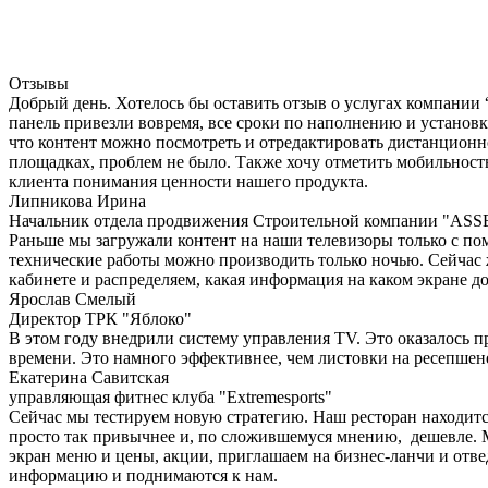
Отзывы
Добрый день. Хотелось бы оставить отзыв о услугах компании “
панель привезли вовремя, все сроки по наполнению и установк
что контент можно посмотреть и отредактировать дистанционно
площадках, проблем не было. Также хочу отметить мобильност
клиента понимания ценности нашего продукта.
Липникова Ирина
Начальник отдела продвижения Строительной компании "ASS
Раньше мы загружали контент на наши телевизоры только с по
технические работы можно производить только ночью. Сейчас 
кабинете и распределяем, какая информация на каком экране д
Ярослав Смелый
Директор ТРК "Яблоко"
В этом году внедрили систему управления TV. Это оказалось п
времени. Это намного эффективнее, чем листовки на ресепшене
Екатерина Савитская
управляющая фитнес клуба "Extremesports"
Сейчас мы тестируем новую стратегию. Наш ресторан находится 
просто так привычнее и, по сложившемуся мнению, дешевле. 
экран меню и цены, акции, приглашаем на бизнес-ланчи и отве
информацию и поднимаются к нам.