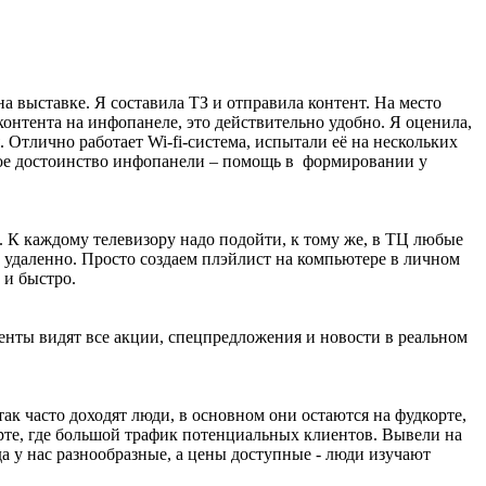
а выставке. Я составила ТЗ и отправила контент. На место
онтента на инфопанеле, это действительно удобно. Я оценила,
 Отлично работает Wi-fi-система, испытали её на нескольких
вное достоинство инфопанели – помощь в формировании у
 К каждому телевизору надо подойти, к тому же, в ТЦ любые
 удаленно. Просто создаем плэйлист на компьютере в личном
 и быстро.
иенты видят все акции, спецпредложения и новости в реальном
так часто доходят люди, в основном они остаются на фудкорте,
рте, где большой трафик потенциальных клиентов. Вывели на
да у нас разнообразные, а цены доступные - люди изучают