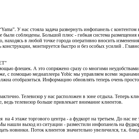
Yama”. У нас стояла задача развернуть инфопанель с контентом н
е были соблюдены. Большой плюс - гибкая система размещения к
, находясь в любой точке города оперативно вносить изменения.
ь конструкции, монтируется быстро и без особых усилий . Гла
ET"
мощью флешек. А это сопряжено сразу со многими неудобствами.
же, с помощью медиаплеера Yobic мы управляем всеми экранами
олжна отобразиться. Информацию обновлять теперь очень просто
рактично. Телевизор у нас расположен в зоне отдыха. Теперь кл
, ведь телевизор больше привлекает внимание клиентов.
на 4 этаже торгового центра - а фудкорт на третьем. До нас не 
Мы нашли выход из ситуации - разместили инфопанель на фудко
дать новинки. Поток клиентов значительно увеличился, т.к. блю