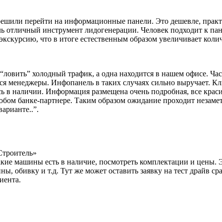
решили перейти на информационные панели. Это дешевле, практ
ь отличный инструмент лидогенерации. Человек подходит к пане
экскурсию, что в итоге естественным образом увеличивает коли
“ловить” холодный трафик, а одна находится в нашем офисе. Час
ся менеджеры. Инфопанель в таких случаях сильно выручает. Кл
ись в наличии. Информация размещена очень подробная, все кр
юбом банке-партнере. Таким образом ожидание проходит незаметн
арианте..”.
Строитель»
е машины есть в наличие, посмотреть комплектации и цены. Это
ы, обивку и т.д. Тут же может оставить заявку на тест драйв ср
иента.