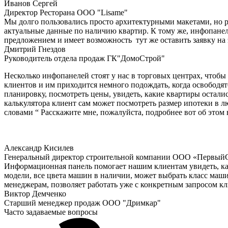
Иванов Сергей
Директор Ресторана ООО "Lisame"
Мы долго пользовались просто архитектурными макетами, но 
актуальные данные по наличию квартир. К тому же, инфопанел
предложением и имеет возможность тут же оставить заявку на 
Дмитрий Гнездов
Руководитель отдела продаж ГК"ДомоСтрой"
Несколько инфопанелей стоят у нас в торговых центрах, чтобы 
клиентов и им приходится немного подождать, когда освободят
планировку, посмотреть цены, увидеть, какие квартиры остал
калькулятора клиент сам может посмотреть размер ипотеки в л
словами “ Расскажите мне, пожалуйста, подробнее вот об этом в
Александр Кисилев
Генеральный директор строительной компании ООО «Первый
Информационная панель помогает нашим клиентам увидеть, каки
модели, все цвета машин в наличии, может выбрать класс машин
менеджерам, позволяет работать уже с конкретным запросом кл
Виктор Демченко
Старший менеджер продаж ООО "Дримкар"
Часто задаваемые вопросы