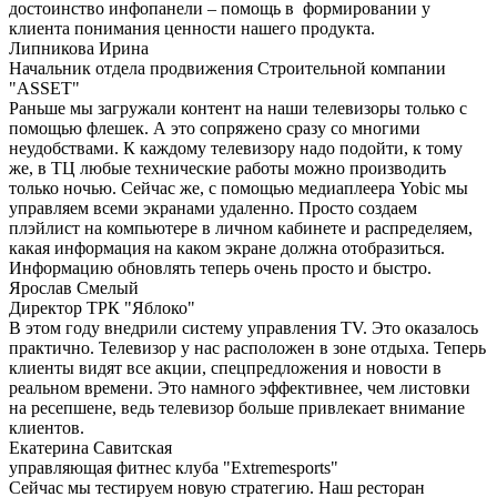
достоинство инфопанели – помощь в формировании у
клиента понимания ценности нашего продукта.
Липникова Ирина
Начальник отдела продвижения Строительной компании
"ASSET"
Раньше мы загружали контент на наши телевизоры только с
помощью флешек. А это сопряжено сразу со многими
неудобствами. К каждому телевизору надо подойти, к тому
же, в ТЦ любые технические работы можно производить
только ночью. Сейчас же, с помощью медиаплеера Yobic мы
управляем всеми экранами удаленно. Просто создаем
плэйлист на компьютере в личном кабинете и распределяем,
какая информация на каком экране должна отобразиться.
Информацию обновлять теперь очень просто и быстро.
Ярослав Смелый
Директор ТРК "Яблоко"
В этом году внедрили систему управления TV. Это оказалось
практично. Телевизор у нас расположен в зоне отдыха. Теперь
клиенты видят все акции, спецпредложения и новости в
реальном времени. Это намного эффективнее, чем листовки
на ресепшене, ведь телевизор больше привлекает внимание
клиентов.
Екатерина Савитская
управляющая фитнес клуба "Extremesports"
Сейчас мы тестируем новую стратегию. Наш ресторан