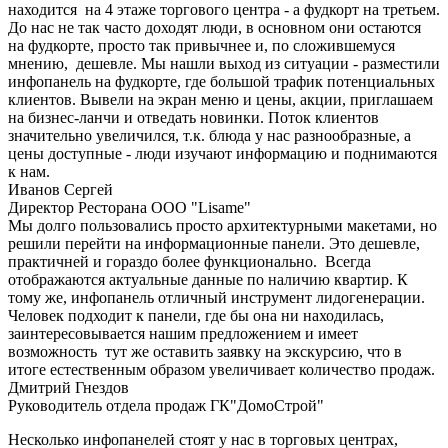
находится на 4 этаже торгового центра - а фудкорт на третьем.
До нас не так часто доходят люди, в основном они остаются
на фудкорте, просто так привычнее и, по сложившемуся
мнению, дешевле. Мы нашли выход из ситуации - разместили
инфопанель на фудкорте, где большой трафик потенциальных
клиентов. Вывели на экран меню и цены, акции, приглашаем
на бизнес-ланчи и отведать новинки. Поток клиентов
значительно увеличился, т.к. блюда у нас разнообразные, а
цены доступные - люди изучают информацию и поднимаются
к нам.
Иванов Сергей
Директор Ресторана ООО "Lisame"
Мы долго пользовались просто архитектурными макетами, но
решили перейти на информационные панели. Это дешевле,
практичней и гораздо более функционально. Всегда
отображаются актуальные данные по наличию квартир. К
тому же, инфопанель отличный инструмент лидогенерации.
Человек подходит к панели, где бы она ни находилась,
заинтересовывается нашим предложением и имеет
возможность тут же оставить заявку на экскурсию, что в
итоге естественным образом увеличивает количество продаж.
Дмитрий Гнездов
Руководитель отдела продаж ГК"ДомоСтрой"
Несколько инфопанелей стоят у нас в торговых центрах,